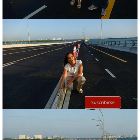
Discusión sobre este post
Comentarios
Restacks
Lo mejor de
Último
Debates
Sin posts
Por supuesto, sigue adelante.
Suscribirse
© 2026 Expediente Quintana Roo
·
Privacidad
∙
Términos
∙
Aviso
de recolección
Crea tu Substack
Descargar la app