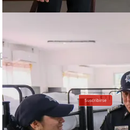
Compartir
Discusión sobre este post
Comentarios
Restacks
Lo mejor de
Último
Debates
Sin posts
Por supuesto, sigue adelante.
Suscribirse
© 2026 Expediente Quintana Roo
·
Privacidad
∙
Términos
∙
Aviso de 
Crea tu Substack
Descargar la app