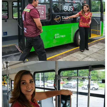
En su fase inicial, el camión realizará pruebas operativas en las rutas
piloto
Caribe
y
Sian Ka’an
, antes de integrarse a nuevas rutas del
sistema de transporte público. Este proyecto subraya el compromiso
del gobierno de Quintana Roo con la modernización del transporte,
priorizando la sustentabilidad y el talento mexicano.
Con la llegada del Taruk, Chetumal se posiciona como referente en
innovación y cuidado ambiental, ofreciendo a sus habitantes un
transporte público digno, eficiente y de vanguardia, impulsado por
tecnología 100% nacional.
1
Compartir
Discusión sobre este post