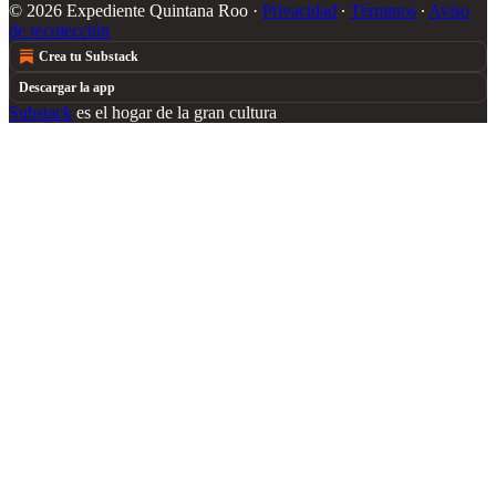
© 2026 Expediente Quintana Roo
·
Privacidad
∙
Términos
∙
Aviso
de recolección
Crea tu Substack
Descargar la app
Substack
es el hogar de la gran cultura