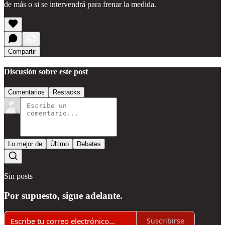
de más o si se intervendrá para frenar la medida.
Compartir
Discusión sobre este post
Comentarios
Restacks
Lo mejor de
Último
Debates
Sin posts
Por supuesto, sigue adelante.
Suscribirse