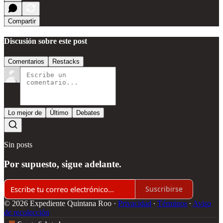
Compartir
Discusión sobre este post
Comentarios
Restacks
Lo mejor de
Último
Debates
Sin posts
Por supuesto, sigue adelante.
Suscribirse
© 2026 Expediente Quintana Roo
·
Privacidad
∙
Términos
∙
Aviso
de recolección