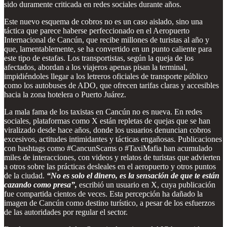
sido duramente criticada en redes sociales durante años.
Este nuevo esquema de cobros no es un caso aislado, sino una
táctica que parece haberse perfeccionado en el Aeropuerto
Internacional de Cancún, que recibe millones de turistas al año y
que, lamentablemente, se ha convertido en un punto caliente para
este tipo de estafas. Los transportistas, según la queja de los
afectados, abordan a los viajeros apenas pisan la terminal,
impidiéndoles llegar a los letreros oficiales de transporte público
como los autobuses de ADO, que ofrecen tarifas claras y accesibles
hacia la zona hotelera o Puerto Juárez.
La mala fama de los taxistas en Cancún no es nueva. En redes
sociales, plataformas como X están repletas de quejas que se han
viralizado desde hace años, donde los usuarios denuncian cobros
excesivos, actitudes intimidantes y tácticas engañosas. Publicaciones
con hashtags como #CancunScams o #TaxiMafia han acumulado
miles de interacciones, con videos y relatos de turistas que advierten
a otros sobre las prácticas desleales en el aeropuerto y otros puntos
de la ciudad.
“No es solo el dinero, es la sensación de que te están
cazando como presa”,
escribió un usuario en X, cuya publicación
fue compartida cientos de veces. Esta percepción ha dañado la
imagen de Cancún como destino turístico, a pesar de los esfuerzos
de las autoridades por regular el sector.