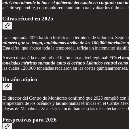
mí. Generalmente lo hace el gobierno del estado en conjunto con la
allá de septiembre, con monitoreo continuo para evaluar los últimos ar
Cifras récord en 2025
La temporada 2025 ha sido histórica en términos de volumen. Según 
número que yo tengo, andábamos arriba de las 100,000 toneladas que
Esta cifra, que abarca toda la temporada, refleja un incremento signif
Amaro destacó la magnitud del fenómeno a nivel regional:
“Es el may
toneladas métricas sumando tanto el océano Atlántico central como
las cuales 120,000 toneladas recalaron en las costas quintanarroenses
Un año atípico
El director del Centro de Monitoreo confirmó que 2025 cumplió con la
temperatura de los océanos y las anomalías térmicas en el Caribe Mexi
playas de Mahahual, Xcalak y Cancún han sido las más afectadas en las
Perspectivas para 2026