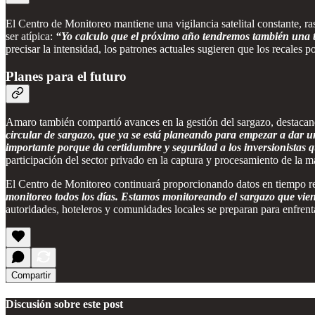
El Centro de Monitoreo mantiene una vigilancia satelital constante, 
ser atípica:
“Yo calculo que el próximo año tendremos también una te
precisar la intensidad, los patrones actuales sugieren que los recales
Planes para el futuro
Amaro también compartió avances en la gestión del sargazo, destacando
circular de sargazo, que ya se está planeando para empezar a dar un
importante porque da certidumbre y seguridad a los inversionistas 
participación del sector privado en la captura y procesamiento de la ma
El Centro de Monitoreo continuará proporcionando datos en tiempo rea
monitoreo todos los días. Estamos monitoreando el sargazo que vien
autoridades, hoteleros y comunidades locales se preparan para enfrenta
Compartir
Discusión sobre este post