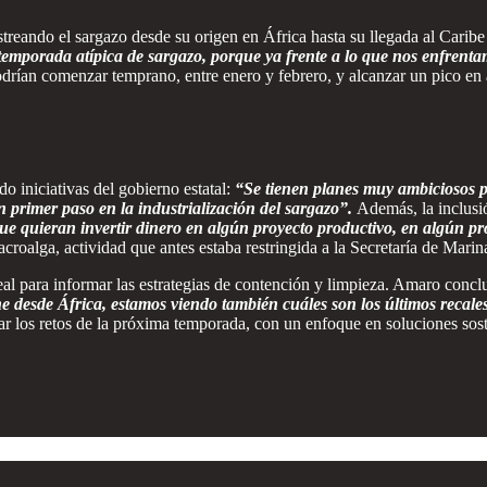
rastreando el sargazo desde su origen en África hasta su llegada al Ca
mporada atípica de sargazo, porque ya frente a lo que nos enfrentamo
 podrían comenzar temprano, entre enero y febrero, y alcanzar un pico en
 iniciativas del gobierno estatal:
“Se tienen planes muy ambiciosos 
 primer paso en la industrialización del sargazo”.
Además, la inclusi
que quieran invertir dinero en algún proyecto productivo, en algún p
croalga, actividad que antes estaba restringida a la Secretaría de Marin
l para informar las estrategias de contención y limpieza. Amaro concl
e desde África, estamos viendo también cuáles son los últimos recale
r los retos de la próxima temporada, con un enfoque en soluciones sosten