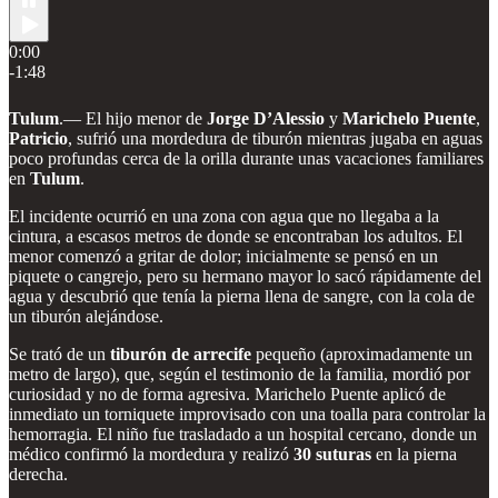
0:00
-1:48
Tulum
.— El hijo menor de
Jorge D’Alessio
y
Marichelo Puente
,
Patricio
, sufrió una mordedura de tiburón mientras jugaba en aguas
poco profundas cerca de la orilla durante unas vacaciones familiares
en
Tulum
.
El incidente ocurrió en una zona con agua que no llegaba a la
cintura, a escasos metros de donde se encontraban los adultos. El
menor comenzó a gritar de dolor; inicialmente se pensó en un
piquete o cangrejo, pero su hermano mayor lo sacó rápidamente del
agua y descubrió que tenía la pierna llena de sangre, con la cola de
un tiburón alejándose.
Se trató de un
tiburón de arrecife
pequeño (aproximadamente un
metro de largo), que, según el testimonio de la familia, mordió por
curiosidad y no de forma agresiva. Marichelo Puente aplicó de
inmediato un torniquete improvisado con una toalla para controlar la
hemorragia. El niño fue trasladado a un hospital cercano, donde un
médico confirmó la mordedura y realizó
30 suturas
en la pierna
derecha.