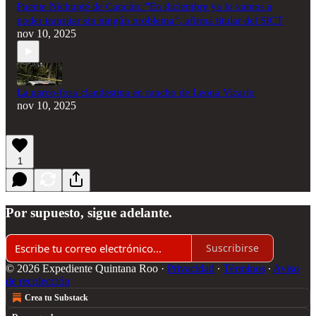
Puente Nichupté de Cancún: "En diciembre ya lo vamos a
poder transitar sin ningún problema”, afirma titular del SICT
nov 10, 2025
La narco-fosa clandestina en rancho de Leona Vicario
nov 10, 2025
1
Por supuesto, sigue adelante.
Suscribirse
© 2026 Expediente Quintana Roo
·
Privacidad
∙
Términos
∙
Aviso
de recolección
Crea tu Substack