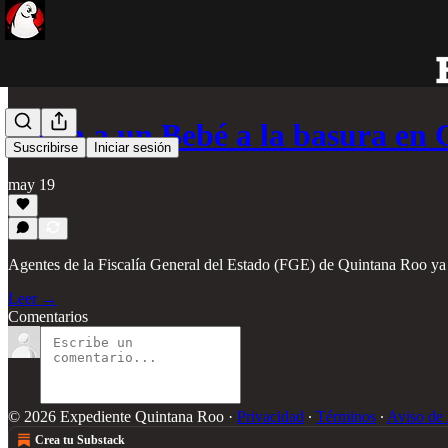
Tiran a un Bebé a la basura e
Suscribirse
Iniciar sesión
may 19
Agentes de la Fiscalía General del Estado (FGE) de Quintana Roo ya in
Leer →
Comentarios
© 2026 Expediente Quintana Roo
·
Privacidad
∙
Términos
∙
Aviso de 
Crea tu Substack