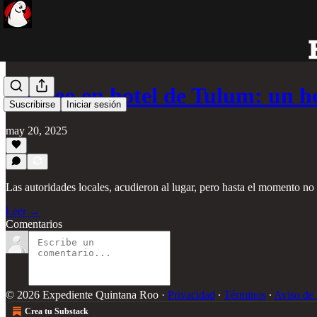
Tiroteo en hotel de Tulum: un 
Suscribirse
Iniciar sesión
may 20, 2025
Las autoridades locales, acudieron al lugar, pero hasta el momento no
Leer →
Comentarios
© 2026 Expediente Quintana Roo
·
Privacidad
∙
Términos
∙
Aviso de 
Crea tu Substack