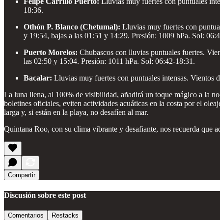
Felipe Carrillo Puerto:
Lluvias muy fuertes con puntuales int
18:36.
Othón P. Blanco (Chetumal):
Lluvias muy fuertes con puntual
y 19:54, bajas a las 01:51 y 14:29. Presión: 1009 hPa. Sol: 06:
Puerto Morelos:
Chubascos con lluvias puntuales fuertes. Vie
las 02:50 y 15:04. Presión: 1011 hPa. Sol: 06:42-18:31.
Bacalar:
Lluvias muy fuertes con puntuales intensas. Vientos 
La luna llena, al 100% de visibilidad, añadirá un toque mágico a la n
boletines oficiales, eviten actividades acuáticas en la costa por el o
larga y, si están en la playa, no desafíen al mar.
Quintana Roo, con su clima vibrante y desafiante, nos recuerda que aquí
Compartir
Discusión sobre este post
Comentarios
Restacks