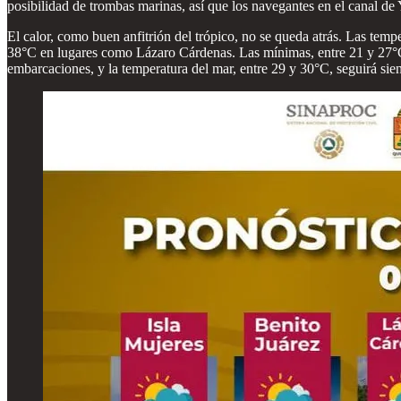
posibilidad de trombas marinas, así que los navegantes en el canal de
El calor, como buen anfitrión del trópico, no se queda atrás. Las tem
38°C en lugares como Lázaro Cárdenas. Las mínimas, entre 21 y 27°C, 
embarcaciones, y la temperatura del mar, entre 29 y 30°C, seguirá sie