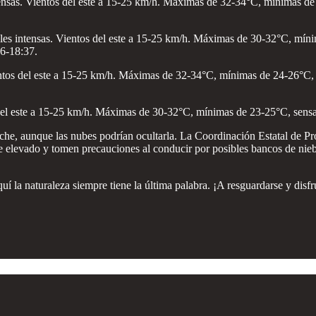
ensas. Vientos del este a 15-25 km/h. Máximas de 32-34°C, mínimas de 
es intensas. Vientos del este a 15-25 km/h. Máximas de 30-32°C, míni
46-18:37.
ntos del este a 15-25 km/h. Máximas de 32-34°C, mínimas de 24-26°C, s
del este a 15-25 km/h. Máximas de 30-32°C, mínimas de 23-25°C, sensa
oche, aunque las nubes podrían ocultarla. La Coordinación Estatal de Pr
leaje elevado y tomen precauciones al conducir por posibles bancos de ni
 la naturaleza siempre tiene la última palabra. ¡A resguardarse y disfru