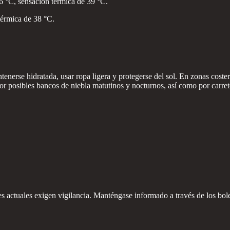
6 °C, sensación térmica de 39 °C.
térmica de 38 °C.
enerse hidratada, usar ropa ligera y protegerse del sol. En zonas coster
 posibles bancos de niebla matutinos y nocturnos, así como por carretera
s actuales exigen vigilancia. Manténgase informado a través de los bolet