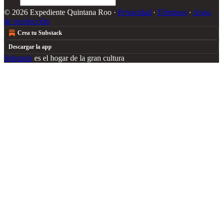
© 2026 Expediente Quintana Roo
·
Privacidad
∙
Términos
∙
Aviso
de recolección
Crea tu Substack
Descargar la app
Substack
es el hogar de la gran cultura