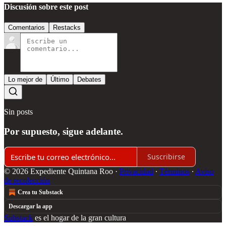
Discusión sobre este post
Comentarios
Restacks
Lo mejor de
Último
Debates
Sin posts
Por supuesto, sigue adelante.
Suscribirse
© 2026 Expediente Quintana Roo
·
Privacidad
∙
Términos
∙
Aviso
de recolección
Crea tu Substack
Descargar la app
Substack
es el hogar de la gran cultura