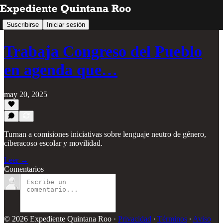
Suscribirse
Iniciar sesión
Trabaja Congreso del Pueblo
en agenda que…
may 20, 2025
Turnan a comisiones iniciativas sobre lenguaje neutro de género,
ciberacoso escolar y movilidad.
Leer →
Comentarios
© 2026 Expediente Quintana Roo
·
Privacidad
∙
Términos
∙
Aviso