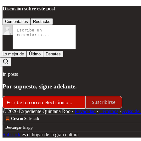
Discusión sobre este post
Comentarios
Restacks
Lo mejor de
Último
Debates
Sin posts
Por supuesto, sigue adelante.
Suscribirse
© 2026 Expediente Quintana Roo
·
Privacidad
∙
Términos
∙
Aviso de 
Crea tu Substack
Descargar la app
Substack
es el hogar de la gran cultura