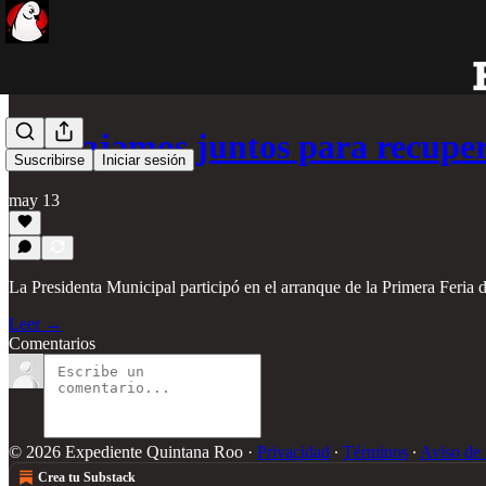
Trabajamos juntos para recupe
Suscribirse
Iniciar sesión
may 13
La Presidenta Municipal participó en el arranque de la Primera Feria 
Leer →
Comentarios
© 2026 Expediente Quintana Roo
·
Privacidad
∙
Términos
∙
Aviso de 
Crea tu Substack