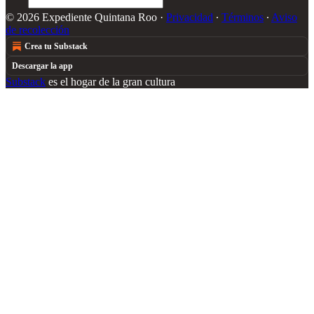
© 2026 Expediente Quintana Roo
·
Privacidad
∙
Términos
∙
Aviso
de recolección
Crea tu Substack
Descargar la app
Substack
es el hogar de la gran cultura