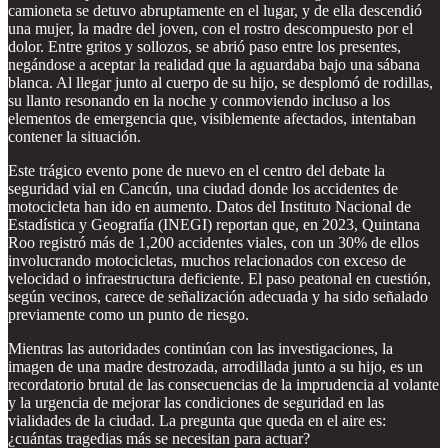
camioneta se detuvo abruptamente en el lugar, y de ella descendió
una mujer, la madre del joven, con el rostro descompuesto por el
dolor. Entre gritos y sollozos, se abrió paso entre los presentes,
negándose a aceptar la realidad que la aguardaba bajo una sábana
blanca. Al llegar junto al cuerpo de su hijo, se desplomó de rodillas,
su llanto resonando en la noche y conmoviendo incluso a los
elementos de emergencia que, visiblemente afectados, intentaban
contener la situación.
Este trágico evento pone de nuevo en el centro del debate la
seguridad vial en Cancún, una ciudad donde los accidentes de
motocicleta han ido en aumento. Datos del Instituto Nacional de
Estadística y Geografía (INEGI) reportan que, en 2023, Quintana
Roo registró más de 1,200 accidentes viales, con un 30% de ellos
involucrando motocicletas, muchos relacionados con exceso de
velocidad o infraestructura deficiente. El paso peatonal en cuestión,
según vecinos, carece de señalización adecuada y ha sido señalado
previamente como un punto de riesgo.
Mientras las autoridades continúan con las investigaciones, la
imagen de una madre destrozada, arrodillada junto a su hijo, es un
recordatorio brutal de las consecuencias de la imprudencia al volante
y la urgencia de mejorar las condiciones de seguridad en las
vialidades de la ciudad. La pregunta que queda en el aire es:
¿cuántas tragedias más se necesitan para actuar?