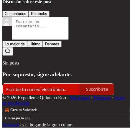
Discusión sobre este post
Comentarios
Restacks
Lo mejor de
Último
Debates
Sin posts
Por supuesto, sigue adelante.
Suscribirse
© 2026 Expediente Quintana Roo
·
Privacidad
∙
Términos
∙
Aviso
de recolección
Crea tu Substack
Descargar la app
Substack
es el hogar de la gran cultura