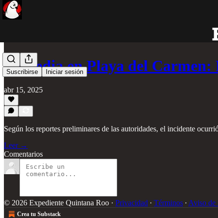
Tragedia en Playa del Carmen:
Suscribirse
Iniciar sesión
abr 15, 2025
Según los reportes preliminares de las autoridades, el incidente ocurr
Leer →
Comentarios
© 2026 Expediente Quintana Roo
·
Privacidad
∙
Términos
∙
Aviso de 
Crea tu Substack