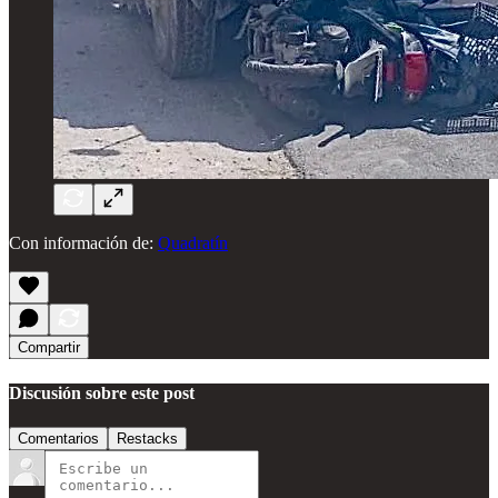
Con información de:
Quadratín
Compartir
Discusión sobre este post
Comentarios
Restacks