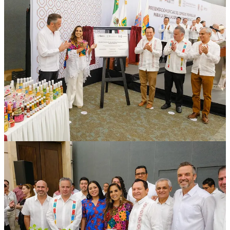
La gobernadora Mara Lezama enfatizó que Quintana Roo ya logró
la identificación geográfica de la miel, del pulpo maya, del chicle
maya, y se seguirá trabajando en conjunto para que las familias del
campo ganen más, unidas y unidos para transformar.
Durante el evento, en el que se develó la placa de la instalación del
Consejo Peninsular para la Regulación del Habanero A.C., que
estuvo por más de 16 años sin funcionamiento formal, se explicó
que el chile habanero de la Península de Yucatán cuenta con
denominación de origen desde 2010 y la reactivación del Consejo es
un paso clave para garantizar trazabilidad, certificación, calidad y
protección comercial.
Acompañó a la gobernadora Mara Lezama el secretario de
Desarrollo Agropecuario, Rural y Pesca, Jorge Aguilar Osorio.