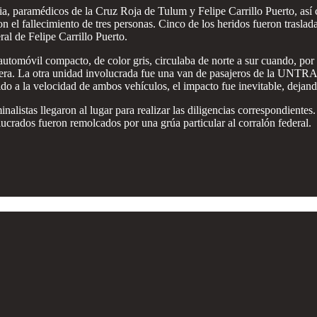
a, paramédicos de la Cruz Roja de Tulum y Felipe Carrillo Puerto, as
n el fallecimiento de tres personas. Cinco de los heridos fueron trasla
al de Felipe Carrillo Puerto.
automóvil compacto, de color gris, circulaba de norte a sur cuando, por 
retera. La otra unidad involucrada fue una van de pasajeros de la UNTR
do a la velocidad de ambos vehículos, el impacto fue inevitable, dejand
inalistas llegaron al lugar para realizar las diligencias correspondiente
ucrados fueron remolcados por una grúa particular al corralón federal.