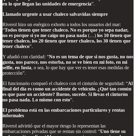
en lo que llegan las unidades de emergencia
”.
Llamado urgente a usar chaleco salvavidas siempre
Riverol hizo un enérgico exhorto a todos los usuarios del mar:
“
Todos tienen que tener chaleco. No es porque yo sepa nadar,
no es porque si yo me caigo no pasa nada
(…)
los 10 tienen que
tener chaleco, los 20 tienen que tener chaleco, los 30 tienen que
tener chaleco
”.
Y añadió con claridad: “
No es un tema de que si nos gusta, no nos
gusta, nos parece, nos estorba, no se ve bien en mi foto, en mi
selfie, en Insta
, o sea, lo que hay que ver es tener esas medidas de
protección”.
El funcionario comparó el chaleco con el cinturón de seguridad: “
Al
final del día es como un accidente de vehículo. ¿Qué tan común
es que pase un accidente? Bueno, sucede. Si llevas el cinturón
no pasa nada. Lo mismo con esto
”.
El problema está en las embarcaciones particulares y rentas
informales
Riverol advirtió que el mayor riesgo lo representan las
embarcaciones privadas que se rentan sin control: “
Uno tiene su