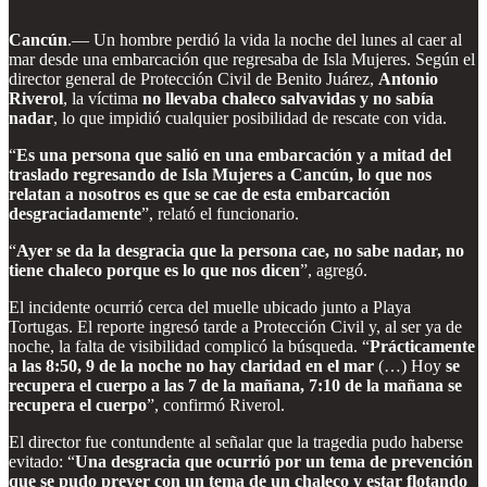
Cancún
.— Un hombre perdió la vida la noche del lunes al caer al
mar desde una embarcación que regresaba de Isla Mujeres. Según el
director general de Protección Civil de Benito Juárez,
Antonio
Riverol
, la víctima
no llevaba chaleco salvavidas y no sabía
nadar
, lo que impidió cualquier posibilidad de rescate con vida.
“
Es una persona que salió en una embarcación y a mitad del
traslado regresando de Isla Mujeres a Cancún, lo que nos
relatan a nosotros es que se cae de esta embarcación
desgraciadamente
”, relató el funcionario.
“
Ayer se da la desgracia que la persona cae, no sabe nadar, no
tiene chaleco porque es lo que nos dicen
”, agregó.
El incidente ocurrió cerca del muelle ubicado junto a Playa
Tortugas. El reporte ingresó tarde a Protección Civil y, al ser ya de
noche, la falta de visibilidad complicó la búsqueda. “
Prácticamente
a las 8:50, 9 de la noche no hay claridad en el mar
(…) Hoy
se
recupera el cuerpo a las 7 de la mañana, 7:10 de la mañana se
recupera el cuerpo
”, confirmó Riverol.
El director fue contundente al señalar que la tragedia pudo haberse
evitado: “
Una desgracia que ocurrió por un tema de prevención
que se pudo prever con un tema de un chaleco y estar flotando