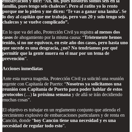
embarcación y dice: ‘Ah, no, pues nosotros somos seis en la
familia, pues tengo seis chalecos’. Pero al ratito yo lo rento
porque me lo piden y me dicen: ‘Te vas a ganar una lanita’. Se
lo doy al capitán que me trabaja, pero van 20 y solo tengo seis
chalecos y se vuelve complicado”.
En lo que va del año, Protección Civil ya registra
al menos dos
casos
de ahogamiento por la misma causa: “
Tristemente hemos
tenido, si no me equivoco, en este año dos casos, pero hasta uno
que sucede es una desgracia, ¿no? No tendríamos por qué
permitir que la gente muera en el mar por un tema de
prevención
”.
Acciones inmediatas
Ante esta nueva tragedia, Protección Civil ya solicitó una reunión
urgente con Capitanía de Puerto: “
Nosotros ya solicitamos una
reunión con Capitanía de Puerto para poder hablar de estos
protocolos
(…)
la próxima semana
y de allá se irán decidiendo
muchas cosas”.
El objetivo es trabajar en un reglamento conjunto que atienda el
crecimiento explosivo de embarcaciones particulares y de renta en
Cancún, donde “
hoy Cancún tiene una necesidad y es una
necesidad de regular todo esto
”.