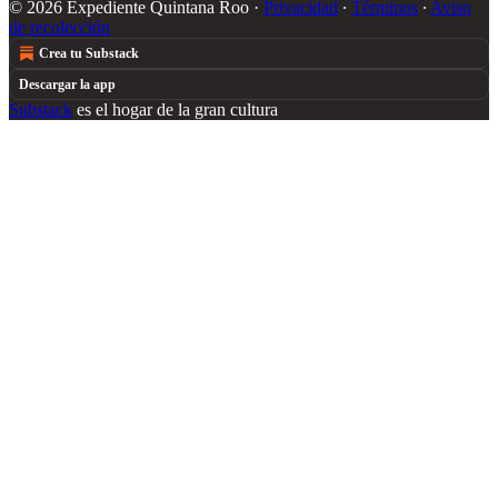
© 2026 Expediente Quintana Roo
·
Privacidad
∙
Términos
∙
Aviso
de recolección
Crea tu Substack
Descargar la app
Substack
es el hogar de la gran cultura