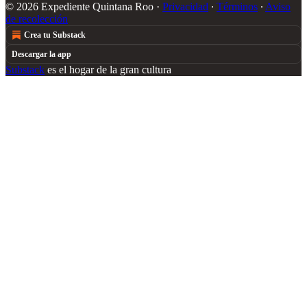
© 2026 Expediente Quintana Roo
·
Privacidad
∙
Términos
∙
Aviso
de recolección
Crea tu Substack
Descargar la app
Substack
es el hogar de la gran cultura