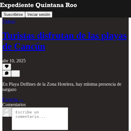
Suscribirse
Iniciar sesión
Videos
Turistas disfrutan de las playas
de Cancún
abr 10, 2025
En Playa Delfines de la Zona Hotelera, hay mínima presencia de
sargazo
Escucha →
Comentarios