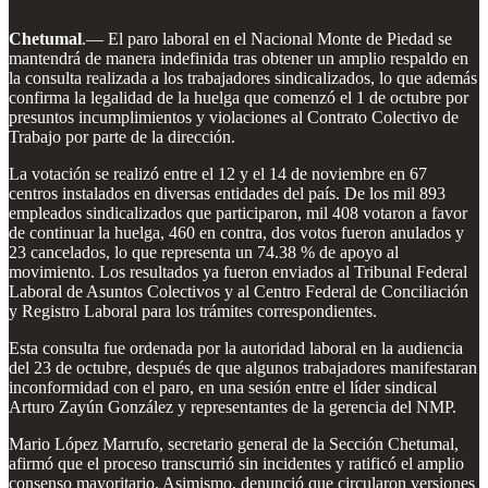
Chetumal
.— El paro laboral en el Nacional Monte de Piedad se
mantendrá de manera indefinida tras obtener un amplio respaldo en
la consulta realizada a los trabajadores sindicalizados, lo que además
confirma la legalidad de la huelga que comenzó el 1 de octubre por
presuntos incumplimientos y violaciones al Contrato Colectivo de
Trabajo por parte de la dirección.
La votación se realizó entre el 12 y el 14 de noviembre en 67
centros instalados en diversas entidades del país. De los mil 893
empleados sindicalizados que participaron, mil 408 votaron a favor
de continuar la huelga, 460 en contra, dos votos fueron anulados y
23 cancelados, lo que representa un 74.38 % de apoyo al
movimiento. Los resultados ya fueron enviados al Tribunal Federal
Laboral de Asuntos Colectivos y al Centro Federal de Conciliación
y Registro Laboral para los trámites correspondientes.
Esta consulta fue ordenada por la autoridad laboral en la audiencia
del 23 de octubre, después de que algunos trabajadores manifestaran
inconformidad con el paro, en una sesión entre el líder sindical
Arturo Zayún González y representantes de la gerencia del NMP.
Mario López Marrufo, secretario general de la Sección Chetumal,
afirmó que el proceso transcurrió sin incidentes y ratificó el amplio
consenso mayoritario. Asimismo, denunció que circularon versiones