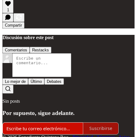
1
Compartir
Discusión sobre este post
Comentarios
Restacks
Lo mejor de
Último
Debates
Sin posts
Por supuesto, sigue adelante.
Suscribirse