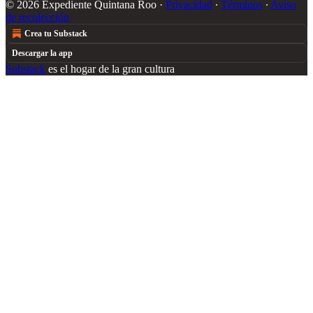
© 2026 Expediente Quintana Roo
·
Privacidad
∙
Términos
∙
Aviso
de recolección
Crea tu Substack
Descargar la app
Substack
es el hogar de la gran cultura