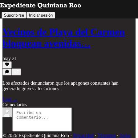
Suscribirse
Iniciar sesión
Vecinos de Playa del Carmen
bloquean avenidas…
may 21
Los afectados denunciaron que los apagones constantes han
generado graves afectaciones.
Leer →
Comentarios
© 2026 Expediente Quintana Roo
·
Privacidad
∙
Términos
∙
Aviso