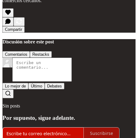
comercios cercanos.
Compartir
Discusión sobre este post
Comentarios
Restacks
Lo mejor de
Último
Debates
Sin posts
Por supuesto, sigue adelante.
Suscribirse