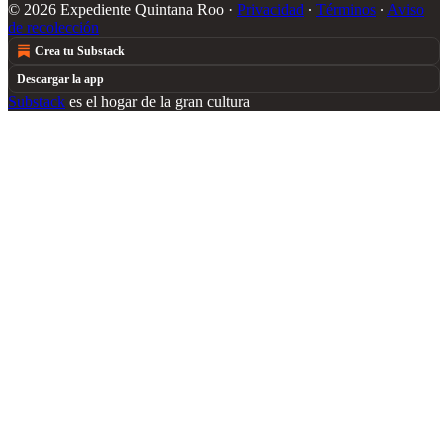
© 2026 Expediente Quintana Roo
·
Privacidad
∙
Términos
∙
Aviso
de recolección
Crea tu Substack
Descargar la app
Substack
es el hogar de la gran cultura