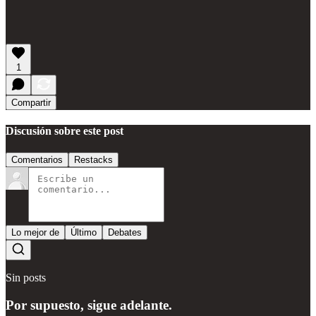
1
Compartir
Discusión sobre este post
Comentarios
Restacks
Lo mejor de
Último
Debates
Sin posts
Por supuesto, sigue adelante.