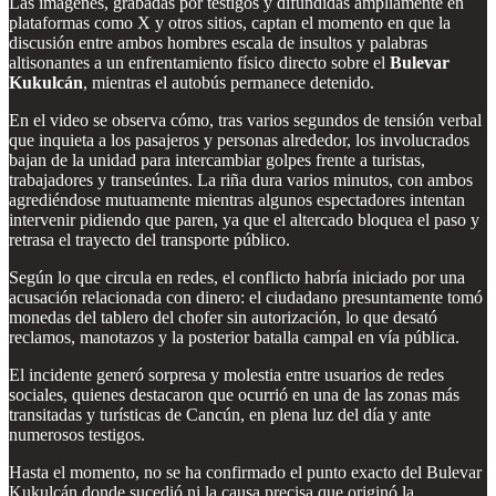
Las imágenes, grabadas por testigos y difundidas ampliamente en
plataformas como X y otros sitios, captan el momento en que la
discusión entre ambos hombres escala de insultos y palabras
altisonantes a un enfrentamiento físico directo sobre el
Bulevar
Kukulcán
, mientras el autobús permanece detenido.
En el video se observa cómo, tras varios segundos de tensión verbal
que inquieta a los pasajeros y personas alrededor, los involucrados
bajan de la unidad para intercambiar golpes frente a turistas,
trabajadores y transeúntes. La riña dura varios minutos, con ambos
agrediéndose mutuamente mientras algunos espectadores intentan
intervenir pidiendo que paren, ya que el altercado bloquea el paso y
retrasa el trayecto del transporte público.
Según lo que circula en redes, el conflicto habría iniciado por una
acusación relacionada con dinero: el ciudadano presuntamente tomó
monedas del tablero del chofer sin autorización, lo que desató
reclamos, manotazos y la posterior batalla campal en vía pública.
El incidente generó sorpresa y molestia entre usuarios de redes
sociales, quienes destacaron que ocurrió en una de las zonas más
transitadas y turísticas de Cancún, en plena luz del día y ante
numerosos testigos.
Hasta el momento, no se ha confirmado el punto exacto del Bulevar
Kukulcán donde sucedió ni la causa precisa que originó la