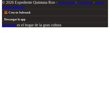
© 2026 Expediente Quintana Roo
·
Privacidad
∙
Términos
∙
Aviso
de recolección
Crea tu Substack
Descargar la app
Substack
es el hogar de la gran cultura