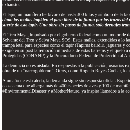
exhausto.
El tapir, un mamífero herbívoro de hasta 300 kilos y símbolo de la bio
cómo las mallas impiden el paso libre de la fauna por los trazos
suerte de este tapir. Una obra sin pasos de fauna, solo drenajes tran
El Tren Maya, impulsado por el gobierno federal como un motor de de
Selvame del Tren y Selva Maya SOS. Estas mallas, extendidas a lo lar
trampa letal para especies como el tapir (Tapirus bairdii), jaguares y 
exigió en su post la remoción inmediata de estas barreras y etique
Protegidas (CONANP) y la Procuraduría Federal de Protección al 
La denuncia no es aislada. En respuestas a la publicación, usuarios e
obra de un “narcogobierno”. Otros, como Rogelio Reyes Cuéllar, lo atri
A un año de esta alerta, la demanda sigue sin respuesta oficial. Exp
ecosistema que alberga más de 400 especies de aves y 100 de mamífe
#EnvironmentalDisaster y #MotherNature, ya inspira llamados a la acc