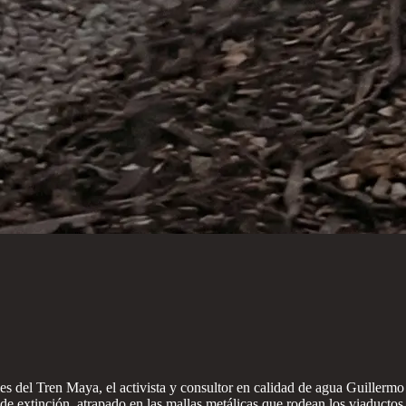
es del Tren Maya, el activista y consultor en calidad de agua Guiller
de extinción, atrapado en las mallas metálicas que rodean los viaductos