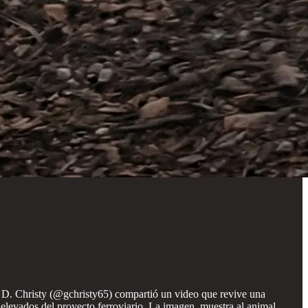
mo D. Christy (@gchristy65) compartió un video que revive una
 elevados del proyecto ferroviario. La imagen, muestra al animal