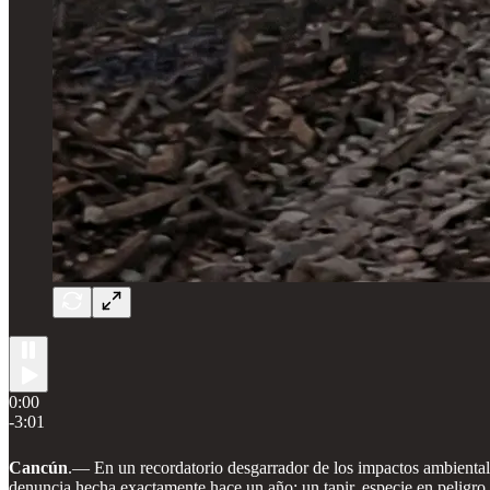
0:00
-3:01
Cancún
.—
En un recordatorio desgarrador de los impactos ambiental
denuncia hecha exactamente hace un año: un tapir, especie en peligro 