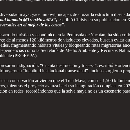
diversidad maya, yace inmóvil, incapaz de cruzar la estructura diseñada
 del mal llamado @TrenMayaMX”,
escribió Christy en su publicación en X
sversales en el mejor de los casos”.
sarrollo turístico y económico en la Península de Yucatán, ha sido cri
go de al menos 120 kilómetros de viaductos elevados, buscan evitar que
coatíes, fragmentando hábitats vitales y bloqueando rutas migratorias ance
tó a dependencias como la Secretaría de Medio Ambiente y Recursos N
Ambiente (PROFEPA).
xpresaron indignación: “Cuanta destrucción y tristeza”, escribió Hortenc
buyeron a “ineptitud institucional transexenal”. Incluso surgieron prop
ertos en conservación advierten que el Tren Maya, con sus 1,500 kilómet
ros, mientras el proyecto avanza hacia su inauguración completa en 
ión en redes, recordándonos que la selva maya no es un escenario para 