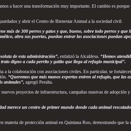
vamos a hacer una transformación muy importante. El cambio es porque e
guardados y abrir el Centro de Bienestar Animal a la sociedad civil:
ne más de 300 perros y gatos y que, bueno, sobre todo perros y que h
ético, abra sus puertas, puedan entrar las asociaciones puedan apo
soluta de esta administración”,
enfatizó la Alcaldesa.
“Hemos atendido
ato digno a cada perrito y gatito que llega al refugio municipal”.
a a la colaboración con asociaciones civiles. En particular, se fortalece
ción.
“Queremos que más manos expertas entren al refugio, que las aso
ás animales”,
agregó Peralta.
 nuevos proyectos de infraestructura, campañas masivas de adopción y u
dad merece un centro de primer mundo donde cada animal rescatado
 materia de protección animal en Quintana Roo, demostrando que la col