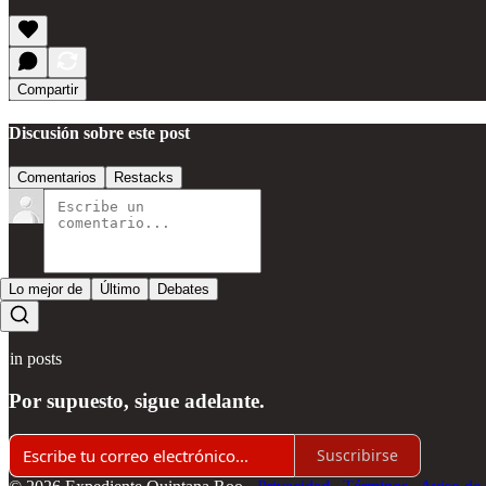
Compartir
Discusión sobre este post
Comentarios
Restacks
Lo mejor de
Último
Debates
Sin posts
Por supuesto, sigue adelante.
Suscribirse