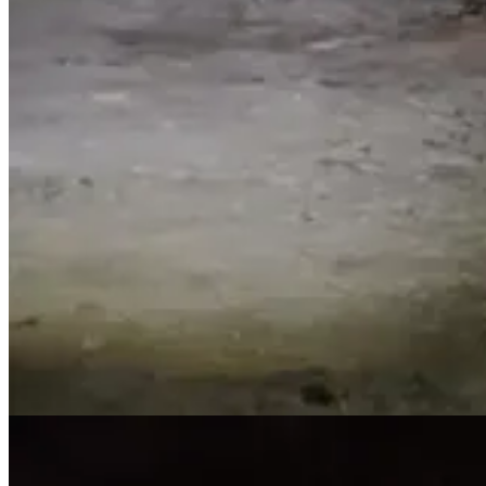
1
Compartir
Discusión sobre este post
Comentarios
Restacks