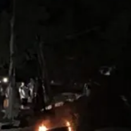
ra que se les permita regresar al asentamiento "Tren Maya" o, en su defe
 fueron destruidos o robados por los agentes policiacos durante el des
sobre los hechos. La tensión persiste en la zona, con bloqueos continuo