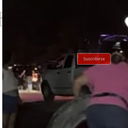
Lo mejor de
Último
Debates
Sin posts
Por supuesto, sigue adelante.
Suscribirse
© 2026 Expediente Quintana Roo
·
Privacidad
∙
Términos
∙
Aviso de 
Crea tu Substack
Descargar la app
Substack
es el hogar de la gran cultura