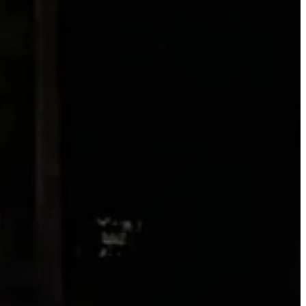
cto, se les asigne otro lugar para vivir. También demandan la
alojo.
s y la presencia de colonos inconformes, lo que mantiene afectada la