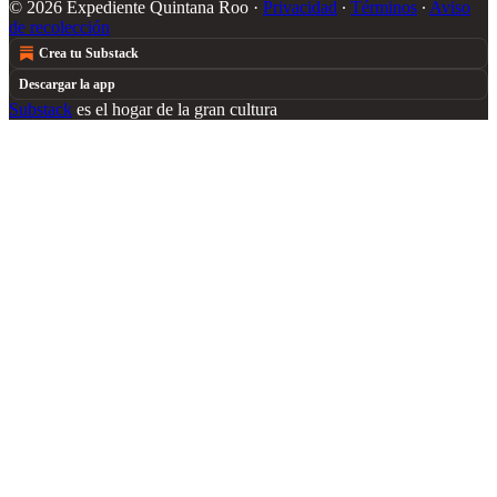
© 2026 Expediente Quintana Roo
·
Privacidad
∙
Términos
∙
Aviso
de recolección
Crea tu Substack
Descargar la app
Substack
es el hogar de la gran cultura