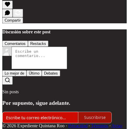
Compartir
Discusión sobre este post
Comentarios
Restacks
Lo mejor de
Último
Debates
Sin posts
Por supuesto, sigue adelante.
Suscribirse
© 2026 Expediente Quintana Roo
·
Privacidad
∙
Términos
∙
Aviso