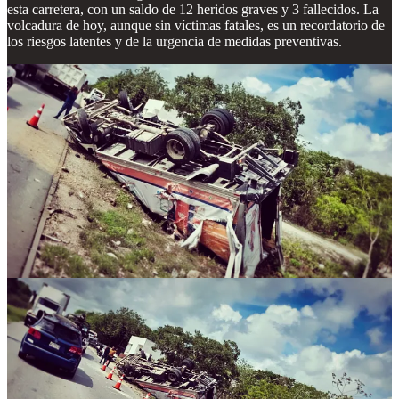
esta carretera, con un saldo de 12 heridos graves y 3 fallecidos. La
volcadura de hoy, aunque sin víctimas fatales, es un recordatorio de
los riesgos latentes y de la urgencia de medidas preventivas.
El milagro de que no hubiera pérdidas humanas no debe opacar la
necesidad de una investigación exhaustiva. ¿Qué condiciones
específicas llevaron al conductor a perder el control? ¿Existen
revisiones rigurosas para los vehículos de carga que transitan por
esta ruta? Las autoridades tienen la responsabilidad de esclarecer
estos puntos y, sobre todo, de actuar para evitar que la próxima
volcadura tenga un desenlace menos afortunado.