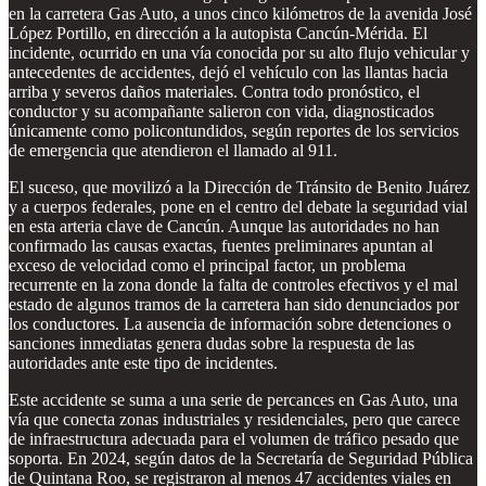
en la carretera Gas Auto, a unos cinco kilómetros de la avenida José
López Portillo, en dirección a la autopista Cancún-Mérida. El
incidente, ocurrido en una vía conocida por su alto flujo vehicular y
antecedentes de accidentes, dejó el vehículo con las llantas hacia
arriba y severos daños materiales. Contra todo pronóstico, el
conductor y su acompañante salieron con vida, diagnosticados
únicamente como policontundidos, según reportes de los servicios
de emergencia que atendieron el llamado al 911.
El suceso, que movilizó a la Dirección de Tránsito de Benito Juárez
y a cuerpos federales, pone en el centro del debate la seguridad vial
en esta arteria clave de Cancún. Aunque las autoridades no han
confirmado las causas exactas, fuentes preliminares apuntan al
exceso de velocidad como el principal factor, un problema
recurrente en la zona donde la falta de controles efectivos y el mal
estado de algunos tramos de la carretera han sido denunciados por
los conductores. La ausencia de información sobre detenciones o
sanciones inmediatas genera dudas sobre la respuesta de las
autoridades ante este tipo de incidentes.
Este accidente se suma a una serie de percances en Gas Auto, una
vía que conecta zonas industriales y residenciales, pero que carece
de infraestructura adecuada para el volumen de tráfico pesado que
soporta. En 2024, según datos de la Secretaría de Seguridad Pública
de Quintana Roo, se registraron al menos 47 accidentes viales en