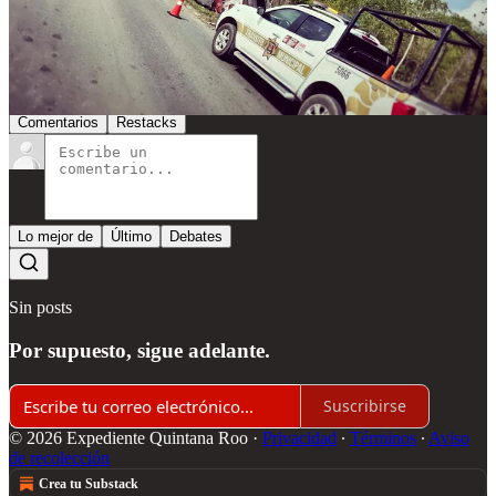
Compartir
Discusión sobre este post
Comentarios
Restacks
Lo mejor de
Último
Debates
Sin posts
Por supuesto, sigue adelante.
Suscribirse
© 2026 Expediente Quintana Roo
·
Privacidad
∙
Términos
∙
Aviso
de recolección
Crea tu Substack