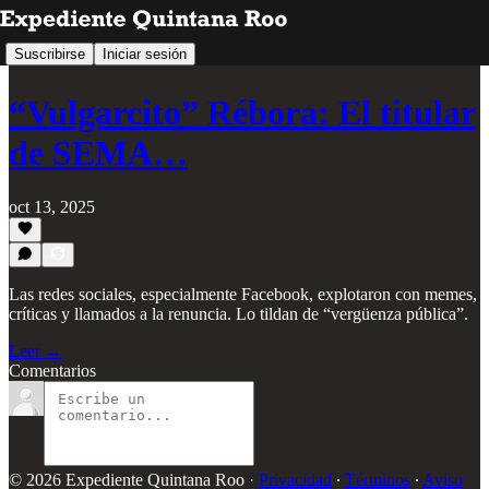
Suscribirse
Iniciar sesión
“Vulgarcito” Rébora: El titular
de SEMA…
oct 13, 2025
Las redes sociales, especialmente Facebook, explotaron con memes,
críticas y llamados a la renuncia. Lo tildan de “vergüenza pública”.
Leer →
Comentarios
© 2026 Expediente Quintana Roo
·
Privacidad
∙
Términos
∙
Aviso