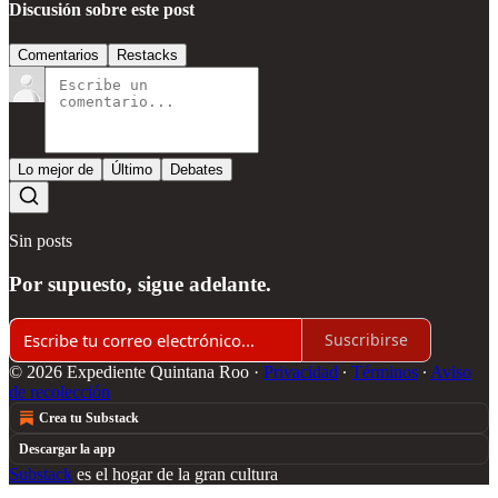
Discusión sobre este post
Comentarios
Restacks
Lo mejor de
Último
Debates
Sin posts
Por supuesto, sigue adelante.
Suscribirse
© 2026 Expediente Quintana Roo
·
Privacidad
∙
Términos
∙
Aviso
de recolección
Crea tu Substack
Descargar la app
Substack
es el hogar de la gran cultura