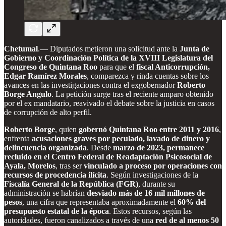
Chetumal
.— Diputados metieron una solicitud ante la
Junta de
Gobierno y Coordinación Política de la XVIII Legislatura del
Congreso de Quintana Roo
para que el
fiscal Anticorrupción,
Edgar Ramírez Morales
, comparezca y rinda cuentas sobre los
avances en las investigaciones contra el exgobernador
Roberto
Borge Angulo
. La petición surge tras el reciente amparo obtenido
por el ex mandatario, reavivado el debate sobre la justicia en casos
de corrupción de alto perfil.
Roberto Borge
, quien
gobernó Quintana Roo entre 2011 y 2016
,
enfrenta
acusaciones graves por peculado, lavado de dinero y
delincuencia organizada
. Desde
marzo de 2023, permanece
recluido en el Centro Federal de Readaptación Psicosocial de
Ayala, Morelos
, tras ser
vinculado a proceso por operaciones con
recursos de procedencia ilícita
. Según investigaciones de la
Fiscalía General de la República (FGR)
, durante su
administración se habrían
desviado más de 16 mil millones de
pesos
, una cifra que representaba aproximadamente el
60% del
presupuesto estatal de la época
. Estos recursos, según las
autoridades, fueron canalizados a través de una
red de al menos 50