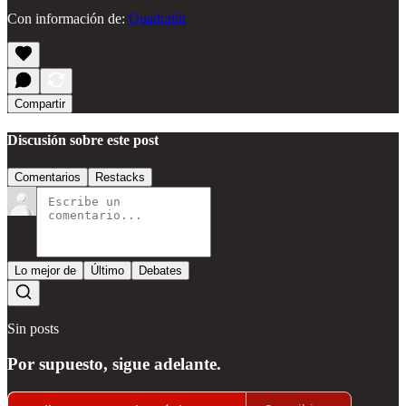
Con información de:
Quadratín
Compartir
Discusión sobre este post
Comentarios
Restacks
Lo mejor de
Último
Debates
Sin posts
Por supuesto, sigue adelante.