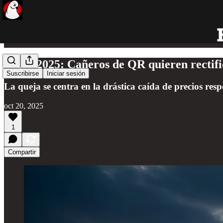
Zafra 2025: Cañeros de QR quieren rectifi
Suscribirse
Iniciar sesión
La queja se centra en la drástica caída de precios resp
oct 20, 2025
1
Compartir