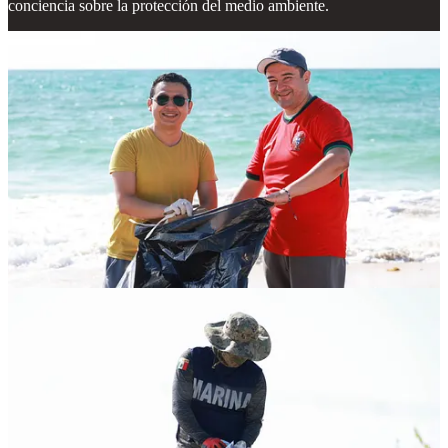
conciencia sobre la protección del medio ambiente.
Compartir
Discusión sobre este post
Comentarios
Restacks
Lo mejor de
Último
Debates