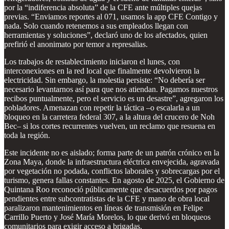
por la “indiferencia absoluta” de la CFE ante múltiples quejas
previas. “Enviamos reportes al 071, usamos la app CFE Contigo y
nada. Solo cuando retenemos a sus empleados llegan con
herramientas y soluciones”, declaró uno de los afectados, quien
prefirió el anonimato por temor a represalias.
Los trabajos de restablecimiento iniciaron el lunes, con
interconexiones en la red local que finalmente devolvieron la
electricidad. Sin embargo, la molestia persiste: “No debería ser
necesario levantarnos así para que nos atiendan. Pagamos nuestros
recibos puntualmente, pero el servicio es un desastre”, agregaron los
pobladores. Amenazan con repetir la táctica –o escalarla a un
bloqueo en la carretera federal 307, a la altura del crucero de Noh
Bec– si los cortes recurrentes vuelven, un reclamo que resuena en
toda la región.
Este incidente no es aislado; forma parte de un patrón crónico en la
Zona Maya, donde la infraestructura eléctrica envejecida, agravada
por vegetación no podada, conflictos laborales y sobrecargas por el
turismo, genera fallas constantes. En agosto de 2025, el Gobierno de
Quintana Roo reconoció públicamente que desacuerdos por pagos
pendientes entre subcontratistas de la CFE y mano de obra local
paralizaron mantenimientos en líneas de transmisión en Felipe
Carrillo Puerto y José María Morelos, lo que derivó en bloqueos
comunitarios para exigir acceso a brigadas.