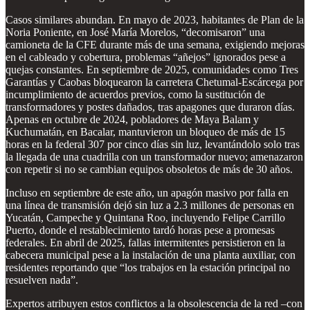
Casos similares abundan. En mayo de 2023, habitantes de Plan de la
Noria Poniente, en José María Morelos, “decomisaron” una
camioneta de la CFE durante más de una semana, exigiendo mejoras
en el cableado y cobertura, problemas “añejos” ignorados pese a
quejas constantes. En septiembre de 2025, comunidades como Tres
Garantías y Caobas bloquearon la carretera Chetumal-Escárcega por
incumplimiento de acuerdos previos, como la sustitución de
transformadores y postes dañados, tras apagones que duraron días.
Apenas en octubre de 2024, pobladores de Maya Balam y
Kuchumatán, en Bacalar, mantuvieron un bloqueo de más de 15
horas en la federal 307 por cinco días sin luz, levantándolo solo tras
la llegada de una cuadrilla con un transformador nuevo; amenazaron
con repetir si no se cambian equipos obsoletos de más de 30 años.
Incluso en septiembre de este año, un apagón masivo por falla en
una línea de transmisión dejó sin luz a 2.3 millones de personas en
Yucatán, Campeche y Quintana Roo, incluyendo Felipe Carrillo
Puerto, donde el restablecimiento tardó horas pese a promesas
federales. En abril de 2025, fallas intermitentes persistieron en la
cabecera municipal pese a la instalación de una planta auxiliar, con
residentes reportando que “los trabajos en la estación principal no
resuelven nada”.
Expertos atribuyen estos conflictos a la obsolescencia de la red –con