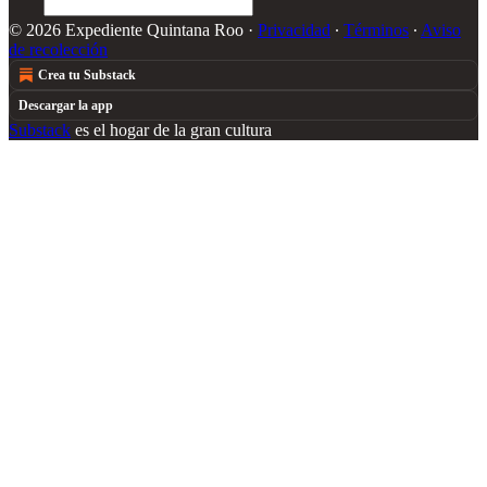
© 2026 Expediente Quintana Roo
·
Privacidad
∙
Términos
∙
Aviso
de recolección
Crea tu Substack
Descargar la app
Substack
es el hogar de la gran cultura