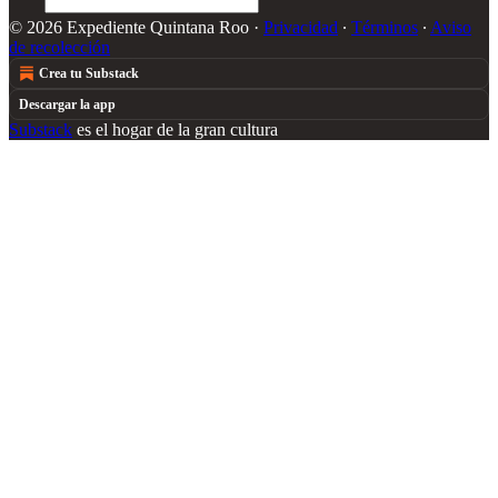
© 2026 Expediente Quintana Roo
·
Privacidad
∙
Términos
∙
Aviso
de recolección
Crea tu Substack
Descargar la app
Substack
es el hogar de la gran cultura