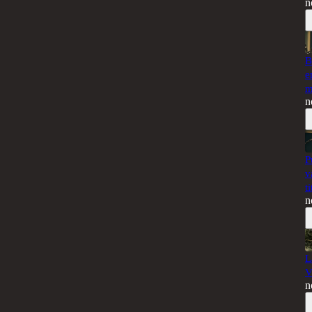
n
B
e
m
n
P
v
t
n
L
V
n