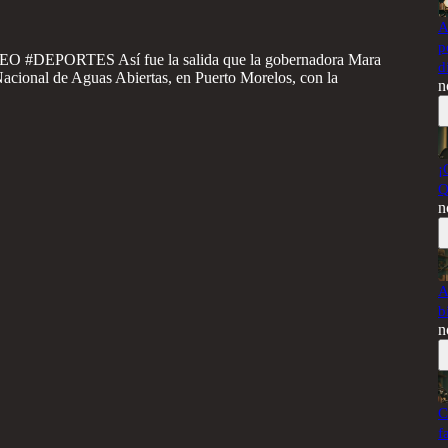
A
p
PORTES Así fue la salida que la gobernadora Mara
d
acional de Aguas Abiertas, en Puerto Morelos, con la
n
¡
Q
n
A
b
n
C
f