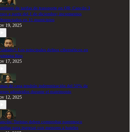
umento de tarifas de transporte en QR; Cancún 3
esos a partir del 1 de diciembre; incrementos
iferenciados en 11 municipios
ov 19, 2025
Cuidado!: Los principales delitos cibernéticos en
uintana Roo
ov 17, 2025
mas de casa tendrán indemnización del 50% de
ienes adquiridos durante el matrimonio
ov 12, 2025
ancún: Turistas deben comprobar parentesco
amiliar para ingresar con menores a hoteles