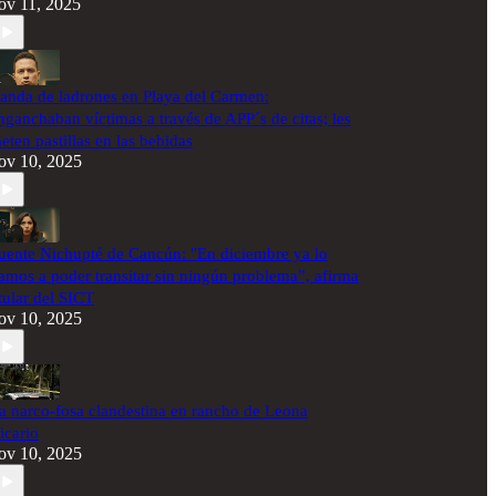
ov 11, 2025
anda de ladrones en Playa del Carmen:
nganchaban víctimas a través de APP´s de citas; les
eten pastillas en las bebidas
ov 10, 2025
uente Nichupté de Cancún: "En diciembre ya lo
amos a poder transitar sin ningún problema”, afirma
itular del SICT
ov 10, 2025
a narco-fosa clandestina en rancho de Leona
icario
ov 10, 2025